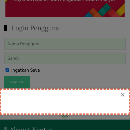
Login Pengguna
Ingatkan Saya
MASUK
×
Lupa Sandi Anda?
Lupa Nama Pengguna?
Alamat Kantor