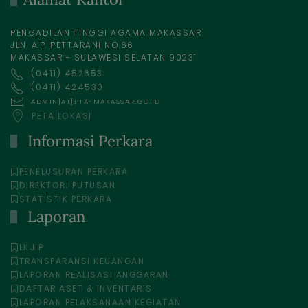
PENGADILAN TINGGI AGAMA MAKASSAR
JLN. A.P. PETTARANI NO.66
MAKASSAR - SULAWESI SELATAN 90231
(0411) 452653
(0411) 424530
ADMIN[AT]PTA-MAKASSAR.GO.ID
PETA LOKASI
Informasi Perkara
PENELUSURAN PERKARA
DIREKTORI PUTUSAN
STATISTIK PERKARA
Laporan
LKJIP
TRANSPARANSI KEUANGAN
LAPORAN REALISASI ANGGARAN
DAFTAR ASET & INVENTARIS
LAPORAN PELAKSANAAN KEGIATAN