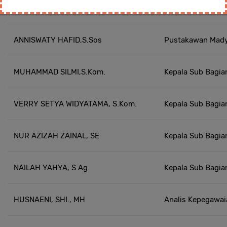
MAWAR PUTRI, SE
Bendahara
ANNISWATY HAFID,S.Sos
Pustakawan Mad
MUHAMMAD SILMI,S.Kom.
Kepala Sub Bagia
VERRY SETYA WIDYATAMA, S.Kom.
Kepala Sub Bagi
NUR AZIZAH ZAINAL, SE
Kepala Sub Bagia
NAILAH YAHYA, S.Ag
Kepala Sub Bagi
HUSNAENI, SHI., MH
Analis Kepegawa