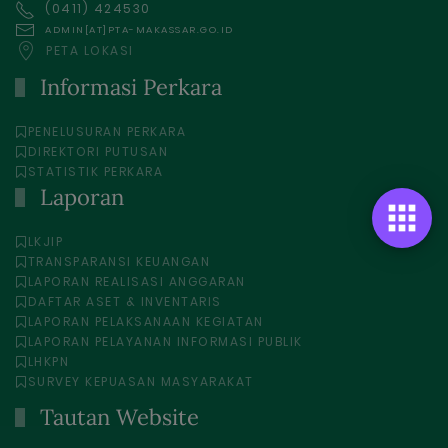
(0411) 424530
ADMIN[AT]PTA-MAKASSAR.GO.ID
PETA LOKASI
Informasi Perkara
PENELUSURAN PERKARA
DIREKTORI PUTUSAN
STATISTIK PERKARA
Laporan

LKJIP
TRANSPARANSI KEUANGAN
LAPORAN REALISASI ANGGARAN
DAFTAR ASET & INVENTARIS
LAPORAN PELAKSANAAN KEGIATAN
LAPORAN PELAYANAN INFORMASI PUBLIK
LHKPN
SURVEY KEPUASAN MASYARAKAT
Tautan Website